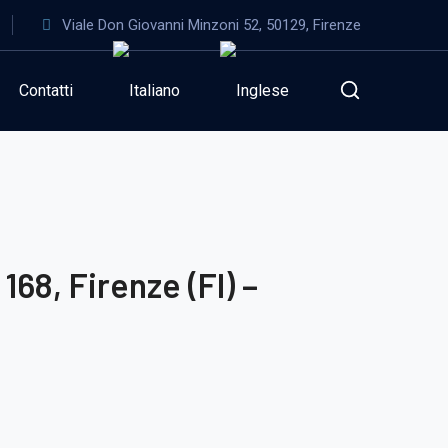
Viale Don Giovanni Minzoni 52, 50129, Firenze
Contatti
68, Firenze (FI) –