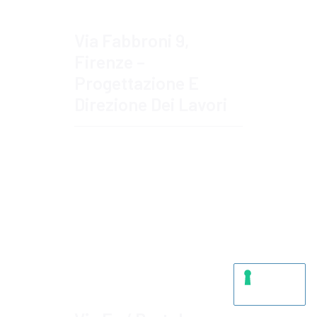
Via Fabbroni 9,
Firenze –
Progettazione E
Direzione Dei Lavori
Approfondisci